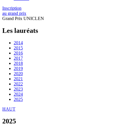
Inscription
au grand prix
Grand Prix UNICLEN
Les lauréats
2014
2015
2016
2017
2018
2019
2020
2021
2022
2023
2024
2025
HAUT
2025